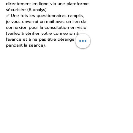
directement en ligne via une plateforme
sécurisée (Bionalys)
✅ Une fois les questionnaires remplis,
je vous enverrai un mail avec un lien de
connexion pour la consultation en visio
(veillez à vérifier votre connexion à
l'avance et à ne pas être dérangé
pendant la séance).
Après le RDV, je vous enverrai le bilan
de votre consultation (sous 24h) avec
des conseils simples et personnalisés à
votre profil.
Politique d'annulation
Pas d'annulation possible.