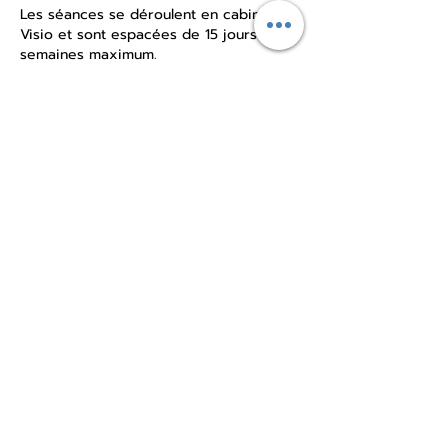
Les séances se déroulent en cabinet ou
Visio et sont espacées de 15 jours à 3
semaines maximum.
Possibilité de règlement en 2 fois (me
contacter)
Politique d'annulation
Pas d'annulation possible.
Coordonnées
couleurnaturo@orange.fr
Vendee, France