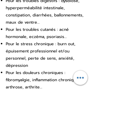
Pour les troubles digestifs : dysbiose,
hyperperméabilité intestinale,
constipation, diarrhées, ballonnements,
maux de ventre...
Pour les troubles cutanés : acné
hormonale, eczéma, psoriasis...
Pour le stress chronique : burn out,
épuisement professionnel et/ou
personnel, perte de sens, anxiété,
dépression
Pour les douleurs chroniques :
fibromyalgie, inflammation chronique,
arthrose, arthrite...
Pour les allergies saisonnières
Pour les infections ORL : sinusite,
bronchite, rhumes, acouphènes,
angine...
Pour améliorer les troubles vasculaires :