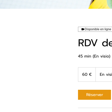
Disponible en ligne
RDV de
45 min (En visio)
60
euros
60 €
En vis
Réserver