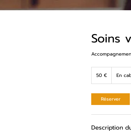
Soins v
Accompagnement 
50
euros
50 €
En ca
Réserver
Description d