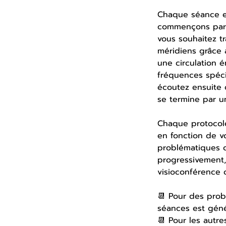
Chaque séance es
commençons par 
vous souhaitez t
méridiens grâce 
une circulation 
fréquences spéci
écoutez ensuite
se termine par u
Chaque protocole
en fonction de v
problématiques c
progressivement
visioconférence 
📆 Pour des pro
séances est géné
📆 Pour les autre