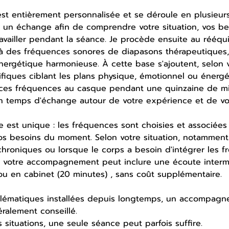
t entièrement personnalisée et se déroule en plusieur
un échange afin de comprendre votre situation, vos be
ravailler pendant la séance. Je procède ensuite au rééqu
à des fréquences sonores de diapasons thérapeutiques, 
énergétique harmonieuse. À cette base s'ajoutent, selon 
fiques ciblant les plans physique, émotionnel ou énergé
 ces fréquences au casque pendant une quinzaine de mi
n temps d'échange autour de votre expérience et de vos
 est unique : les fréquences sont choisies et associée
os besoins du moment. Selon votre situation, notammen
hroniques ou lorsque le corps a besoin d'intégrer les f
, votre accompagnement peut inclure une écoute interm
ou en cabinet (20 minutes) , sans coût supplémentaire.
blématiques installées depuis longtemps, un accompagn
ralement conseillé.
s situations, une seule séance peut parfois suffire.