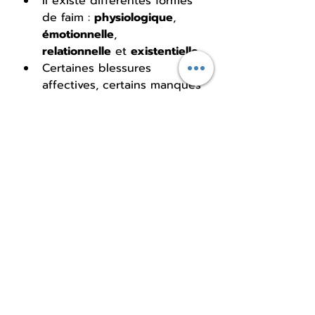
Il existe différentes formes 
de faim : 
physiologique
, 
émotionnelle
, 
relationnelle
 et 
existentielle
.
Certaines blessures 
affectives, certains manques 
relationnels ou certaines 
périodes de stress peuvent 
nous amener à chercher 
dans la nourriture ce dont 
nous avons réellement 
besoin ailleurs.
Apprendre à reconnaître la 
nature de sa faim permet 
de répondre plus justement 
à ses besoins et de 
développer une relation 
plus apaisée avec 
l'alimentation.