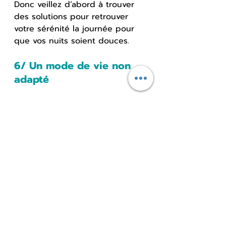
Donc veillez d’abord à trouver 
des solutions pour retrouver 
votre sérénité la journée pour 
que vos nuits soient douces.
6/ Un mode de vie non 
adapté
Le rythme de la vie nous 
embarque dans toujours plus 
de travail, plus de sorties, plus 
de loisirs le weekend et 
pendant les vacances, plus 
d'interactions sociales, etc. Mais 
en vieillissant la femme a 
besoin de plus de repos, plus 
de temps pour elle, plus 
d'écoute de son corps, et si elle 
ne respecte pas son horloge 