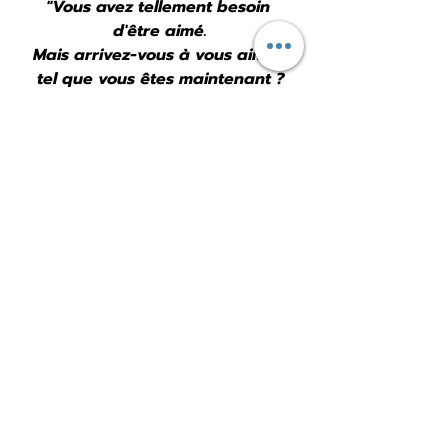
"Vous avez tellement besoin 
d'être aimé.
Mais arrivez-vous à vous aimer 
tel que vous êtes maintenant ?
Par moments, vous souhaiteriez 
être compris.
Mais comprenez-vous votre 
propre fonctionnement ?
Face à la solitude, vous auriez 
besoin d'une oreille.
Mais entendez-vous les 
messages de votre for intérieur 
?
Dans votre grande générosité, 
vous aimeriez aider le monde.
Mais quelle aide vous offrez-
vous avant tout ?