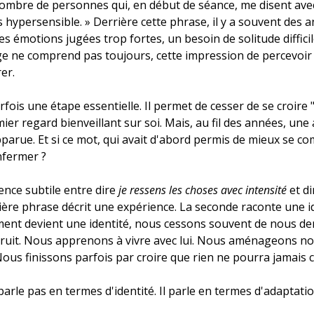
nombre de personnes qui, en début de séance, me disent ave
s hypersensible. » Derrière cette phrase, il y a souvent des 
 émotions jugées trop fortes, un besoin de solitude difficile 
ge ne comprend pas toujours, cette impression de percevoir 
er.
fois une étape essentielle. Il permet de cesser de se croire 
mier regard bienveillant sur soi. Mais, au fil des années, une 
arue. Et si ce mot, qui avait d'abord permis de mieux se co
nfermer ? 
rence subtile entre dire 
je ressens les choses avec intensité
 et di
ière phrase décrit une expérience. La seconde raconte une ide
ment devient une identité, nous cessons souvent de nous d
truit. Nous apprenons à vivre avec lui. Nous aménageons no
Nous finissons parfois par croire que rien ne pourra jamais 
parle pas en termes d'identité. Il parle en termes d'adaptatio