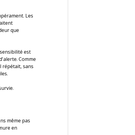
empérament. Les 
aitent 
deur que 
ensibilité est 
 d'alerte. Comme 
 répétait, sans 
les.
survie.
vons même pas 
mure en 