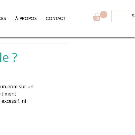
S
CES
À PROPOS
CONTACT
le ?
n un nom sur un 
entiment 
excessif, ni 