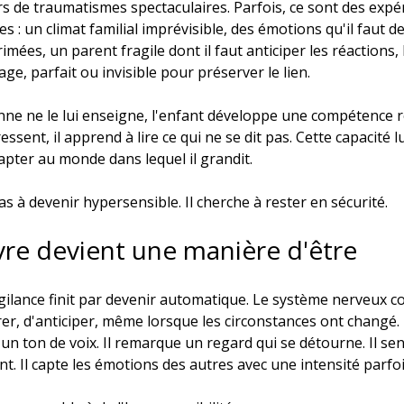
urs de traumatismes spectaculaires. Parfois, ce sont des expé
 : un climat familial imprévisible, des émotions qu'il faut de
imées, un parent fragile dont il faut anticiper les réactions,
age, parfait ou invisible pour préserver le lien.
nne ne le lui enseigne, l'enfant développe une compétence re
 ressent, il apprend à lire ce qui ne se dit pas. Cette capacité l
dapter au monde dans lequel il grandit.
s à devenir hypersensible. Il cherche à rester en sécurité.
re devient une manière d'être
igilance finit par devenir automatique. Le système nerveux c
r, d'anticiper, même lorsque les circonstances ont changé. Il
un ton de voix. Il remarque un regard qui se détourne. Il sen
ent. Il capte les émotions des autres avec une intensité parfo