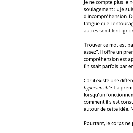
Je ne compte plus le 
soulagement : « Je sui
d'incompréhension. Des
fatigue que l'entoura
autres semblent ignor
Trouver ce mot est par
assez". Il offre un pre
compréhension est app
finissait parfois par e
Car il existe une diffé
hypersensible
. La prem
lorsqu'un fonctionne
comment il s'est cons
autour de cette idée. 
Pourtant, le corps ne 