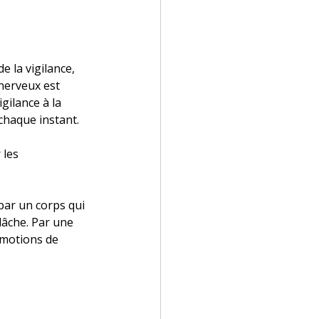
 la vigilance, 
nerveux est 
gilance à la 
chaque instant.
 les 
par un corps qui 
lâche. Par une 
émotions de 