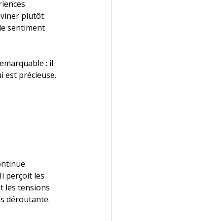
riences 
viner plutôt 
 le sentiment 
marquable : il 
ui est précieuse. 
ontinue 
 perçoit les 
t les tensions 
is déroutante.