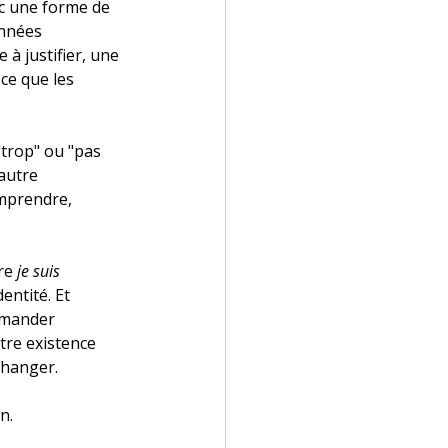
c une forme de 
années 
à justifier, une 
ce que les 
"trop" ou "pas 
autre 
mprendre, 
re 
je suis 
ntité. Et 
emander 
tre existence 
changer.
n.