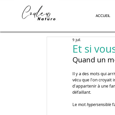
ACCUEIL
9 juil.
Et si vou
Quand un mo
Il y a des mots qui a
vécu que l'on croyait 
d'appartenir à une fam
défaillant.
Le mot 
hypersensible
 f