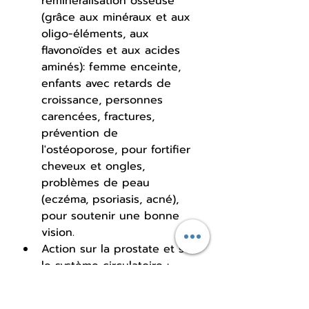
reminéralisation osseuse 
(grâce aux minéraux et aux 
oligo-éléments, aux 
flavonoïdes et aux acides 
aminés): femme enceinte, 
enfants avec retards de 
croissance, personnes 
carencées, fractures, 
prévention de 
l'ostéoporose, pour fortifier 
cheveux et ongles, 
problèmes de peau 
(eczéma, psoriasis, acné), 
pour soutenir une bonne 
vision.
Action sur la prostate et sur 
le système circulatoire : 
riche en lipides (acides gras 
polyinsaturés), en 