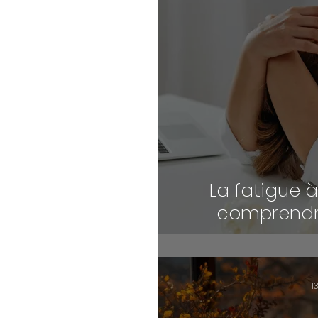
La fatigue 
comprendre
retrouve
natu
1