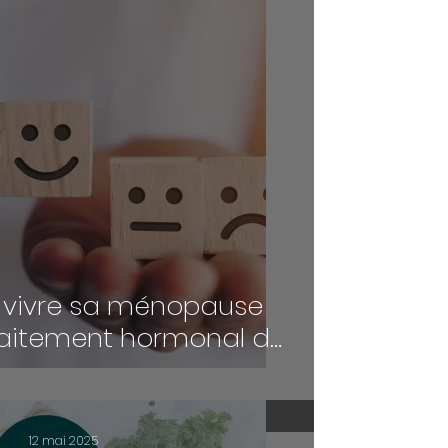
vivre sa ménopause
raitement hormonal de
 ménopause)
12 mai 2025