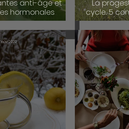
antes anti-âge et
La progest
tes hormonales
cycle. 5 con
7 nov. 2022