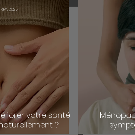
4 avr. 2025
iorer votre santé
Ménopaus
 naturellement ?
sympt