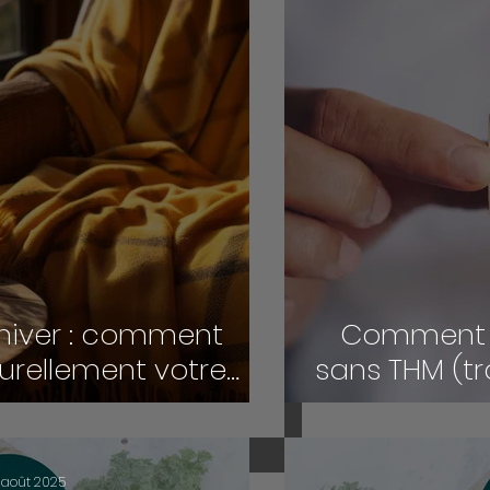
 hiver : comment
Comment 
urellement votre
sans THM (t
nergie
la
 août 2025