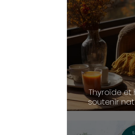
Thyroïde et
soutenir nat
é
5