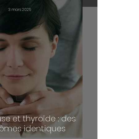
3 mars 2025
e et thyroïde : des
ômes identiques