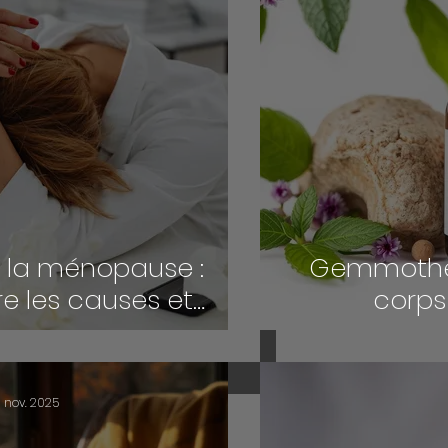
à la ménopause :
Gemmothéra
 les causes et
corps
r son énergie
n
rellement
3 nov. 2025