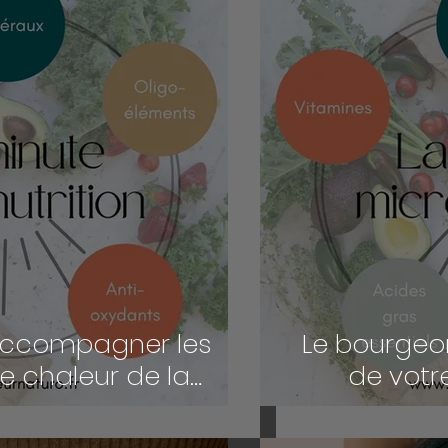
ccompagner les
Le bourgeo
e chaleur de la
de votr
e grâce à la
utrition ?