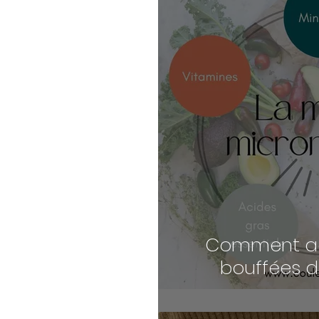
Comment a
bouffées d
ménopaus
micron