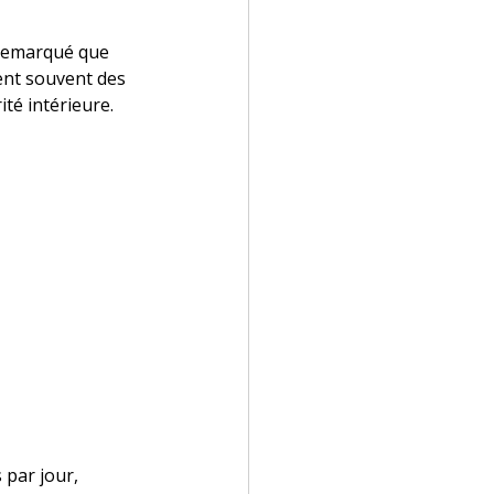
i remarqué que 
ent souvent des 
té intérieure.
 par jour, 