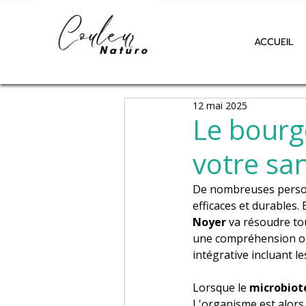
ACCUEIL
12 mai 2025
Le bourg
votre san
De nombreuses person
efficaces et durables.
Noyer
 va résoudre to
une compréhension or
intégrative incluant l
Lorsque le 
microbiote
L'organisme est alors 