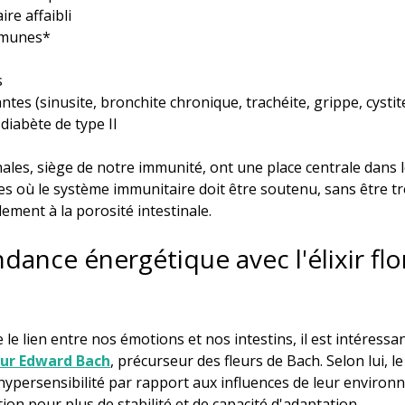
re affaibli
mmunes*
s
ntes (sinusite, bronchite chronique, trachéite, grippe, cystites
diabète de type II
nales, siège de notre immunité, ont une place centrale dans l
 où le système immunitaire doit être soutenu, sans être tro
ement à la porosité intestinale.
dance énergétique avec l'élixir flo
e lien entre nos émotions et nos intestins, il est intéressa
ur Edward Bach
, précurseur des fleurs de Bach. Selon lui, le
hypersensibilité par rapport aux influences de leur environ
on pour plus de stabilité et de capacité d'adaptation.