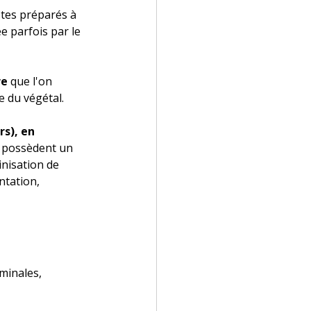
stes préparés à 
e parfois par le 
e 
que l'on 
e du végétal. 
s), en 
s possèdent un 
nisation de 
ntation, 
minales, 