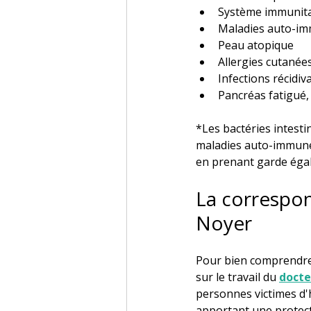
Système immunitai
Maladies auto-i
Peau atopique
Allergies cutanée
Infections récidiva
Pancréas fatigué, 
*Les bactéries intesti
maladies auto-immunes
en prenant garde égal
La correspon
Noyer
Pour bien comprendre l
sur le travail du 
docte
personnes victimes d'
apportant une protecti