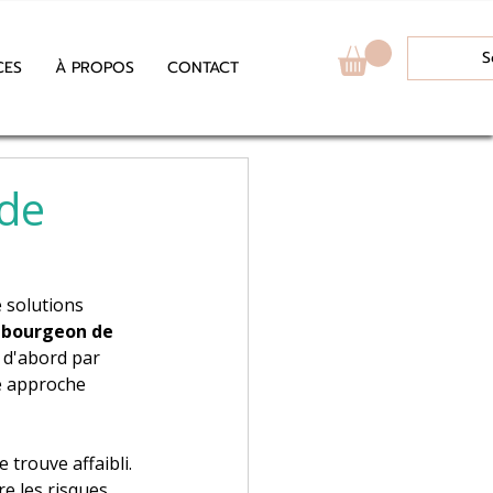
S
CES
À PROPOS
CONTACT
 de
 solutions 
 
bourgeon de 
 d'abord par 
e approche 
 trouve affaibli. 
e les risques 