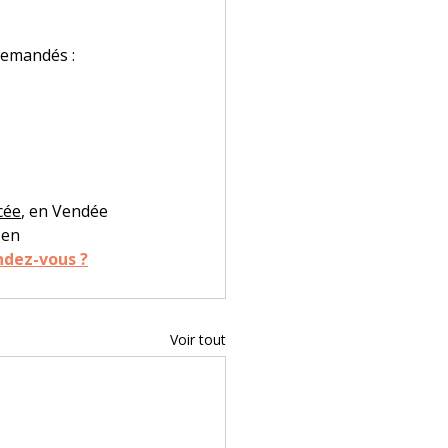
demandés : 
cée
, en Vendée 
 en 
ndez-vous ?
Voir tout