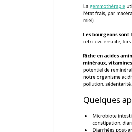
La 
gemmothérapie
 ut
l’état frais, par macé
miel). 
Les bourgeons sont l
retrouve ensuite, lors 
Riche en acides amin
minéraux, vitamines
potentiel de reminéral
notre organisme acidif
pollution, sédentarité...
Quelques ap
Microbiote intest
constipation, diarr
Diarrhées post-an