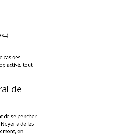
...)
e cas des 
p activé, tout 
ral de 
nt de se pencher 
 Noyer aide les 
nement, en 