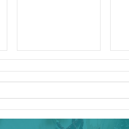
Mal de tête : quelle
Le b
micronutrition adoptée ?
sant