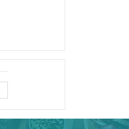
ouillon d'os pour votre
é intestinale