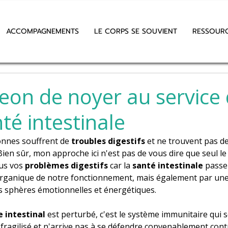
ACCOMPAGNEMENTS
LE CORPS SE SOUVIENT
RESSOUR
eon de noyer au service
té intestinale
nes souffrent de 
troubles digestifs 
et ne trouvent pas de
 Bien sûr, mon approche ici n'est pas de vous dire que seul le
us vos 
problèmes digestifs
 car la 
santé intestinale
 passe
ganique de notre fonctionnement, mais également par un
es sphères émotionnelles et énergétiques.
 intestinal
 est perturbé, c'est le système immunitaire qui se
fragilisé et n'arrive pas à se défendre convenablement contr