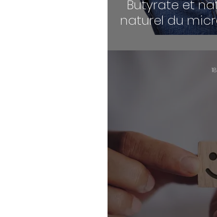
Butyrate et nat
naturel du micr
de
1