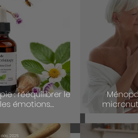
 : rééquilibrer le
Ménopa
 les émotions
micronutr
rellement
l’équ
7 déc. 2025