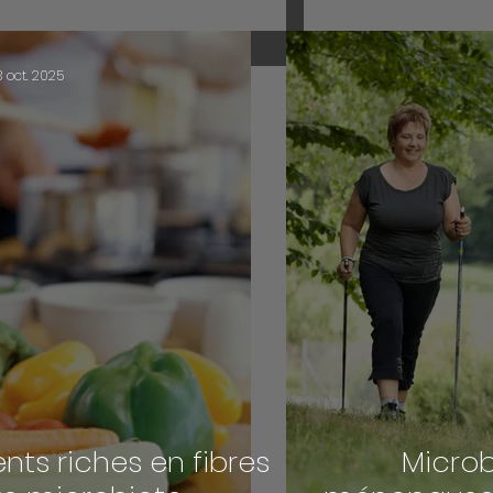
gl
3 oct. 2025
nts riches en fibres
Microb