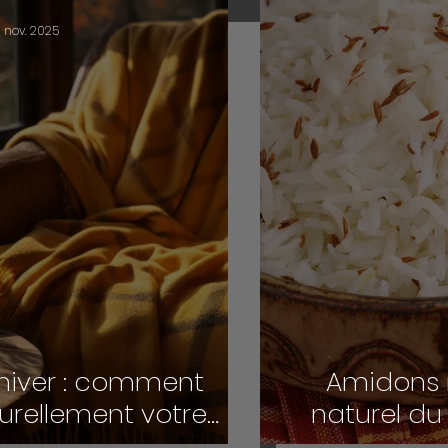
3 nov. 2025
 hiver : comment
Amidons r
urellement votre
naturel du
nergie
meilleur