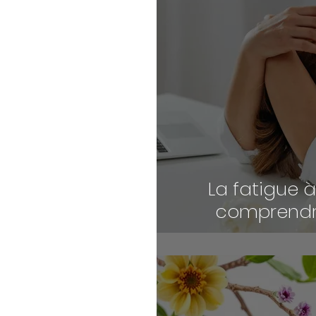
La fatigue 
comprendre
retrouve
natu