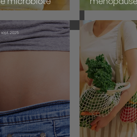
re microbiote
ménopause : 
8 sept. 2025