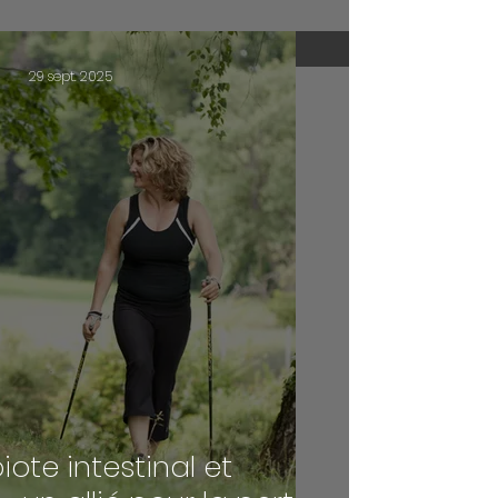
ycémie stable
29 sept. 2025
iote intestinal et