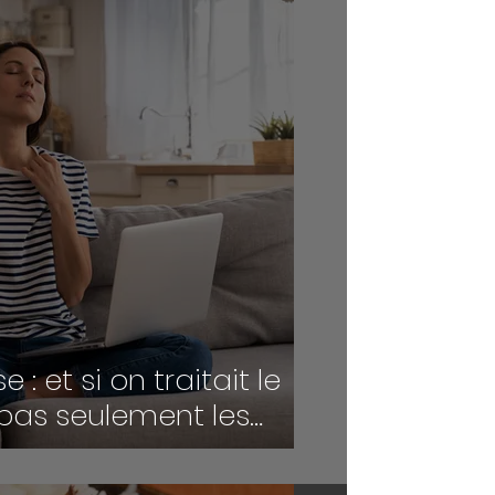
: et si on traitait le
, pas seulement les
ymptômes ?