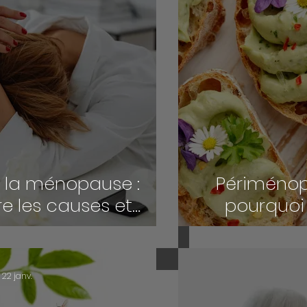
à la ménopause :
Périménopa
 les causes et
pourquoi
r son énergie
comment 
rellement
car
22 janv.