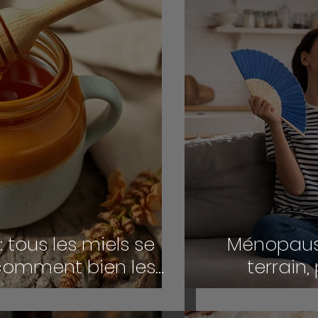
: tous les miels se
Ménopause 
 comment bien les
terrain
pour la santé ?
s