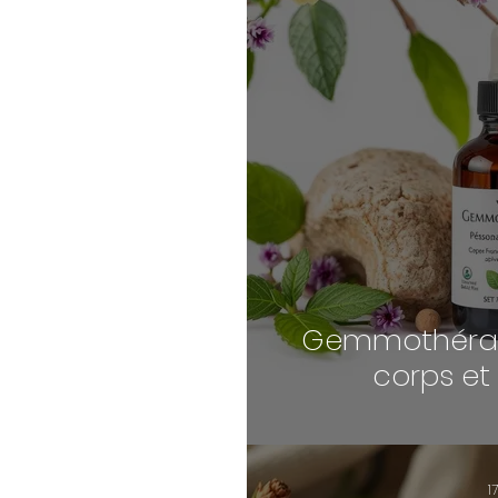
Gemmothérapie
corps et
natu
1