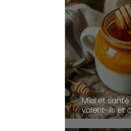
Miel et santé 
valent-ils et
utiliser 