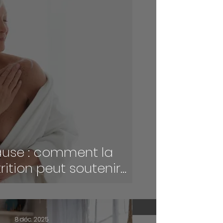
use : comment la
ition peut soutenir
ilibre hormonal ?
8 déc. 2025