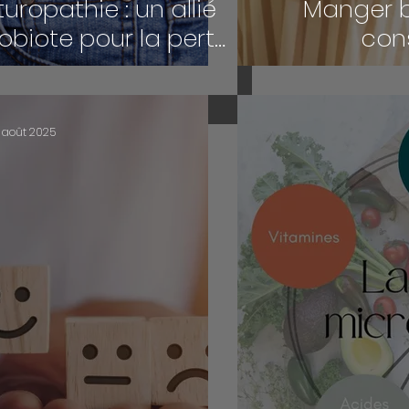
uropathie : un allié
Manger bi
obiote pour la perte
cons
 poids
8 août 2025