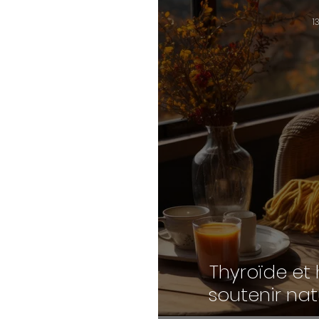
1
Thyroïde et
soutenir nat
é