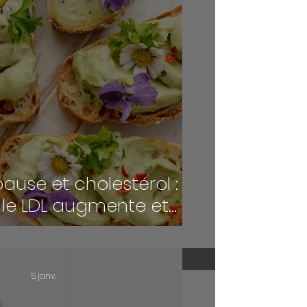
use et cholestérol :
 le LDL augmente et
protéger sa santé
diovasculaire
5 janv.