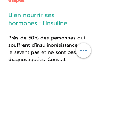
étapes"
Bien nourrir ses 
hormones : l'insuline
Près de 50% des personnes qui 
souffrent d'insulinorésistance ne 
le savent pas et ne sont pas 
diagnostiquées. Constat 
inquiétant, les chiffres ne 
cessent de progresser en 
France depuis 15 ans où le tour 
de taille des femmes a pris 6.7 
cm. Au delà de la prise de 
poids, les risques sur la santé 
sont nombreux : hausse de 
l'inflammation, hausse du stress 
oxydatif, portes ouvertes aux 
maladies cardiaques, aux 