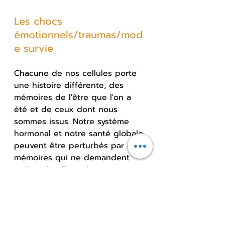
Les chocs 
émotionnels/traumas/mod
e survie
Chacune de nos cellules porte 
une histoire différente, des 
mémoires de l'être que l'on a 
été et de ceux dont nous 
sommes issus. Notre système 
hormonal et notre santé globale 
peuvent être perturbés par ces 
mémoires qui ne demandent 
qu'à guérir. En guérissant ses 
mémoires, nous rétablissons en 
quelque sorte l'équilibre rompu 
au moment du traumatisme, 
qu'il provienne de notre 