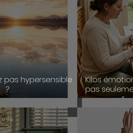
iez pas hypersensible
Kilos émotion
?
pas seulemen
12 mai