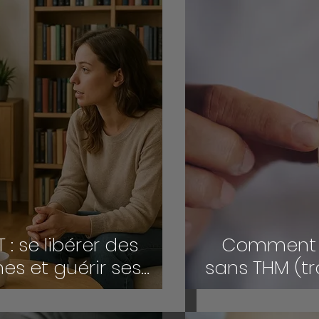
 : se libérer des
Comment 
s et guérir ses
sans THM (t
motionnelles en
la
fondeur