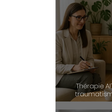
Thérapie AIT
traumatisme
blessures é
pro