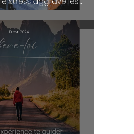
e stress aggrave les
 de la ménopause ?
19 avr. 2024