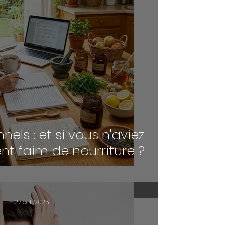
nels : et si vous n'aviez
t faim de nourriture ?
27 oct. 2025