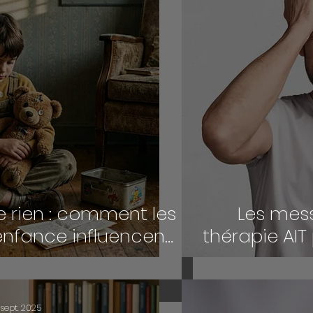
e rien : comment les
Les mess
enfance influencent
thérapie AIT 
veux et la sécurité
physique
térieure
 sept. 2025