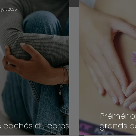
1 juil. 2025
Préménop
 cachés du corps
grands p