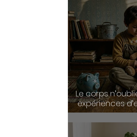
Le corps n’oubli
expériences d’
le système ner
in
5