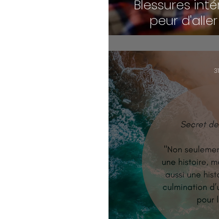
Blessures inté
peur d'aller
3