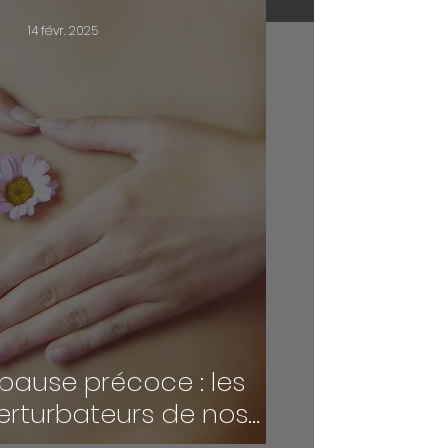
14 févr. 2025
ause précoce : les
erturbateurs de nos
hormones