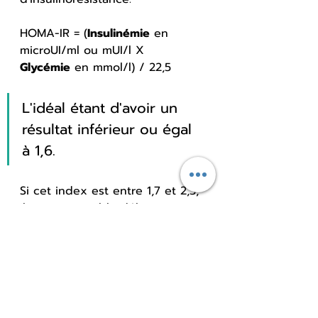
HOMA-IR 
= (
Insulinémie
 en 
microUI/ml ou mUI/l X 
Glycémie
 en mmol/l) / 22,5
L'idéal étant d'avoir un 
résultat inférieur ou égal 
à 1,6.
Si cet index est entre 1,7 et 2,3, 
il y a un possible début 
d'insulinorésistance à surveiller. 
Enfin, si l'indice HOMA est 
supérieur ou égal à 2,4, alors il 
y a résistance à l'insuline.
Pour aller plus loin