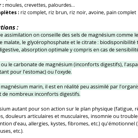
 : 
moules, crevettes, palourdes…
plètes : 
riz complet, riz brun, riz noir, avoine, pain complet
ions : 
e assimilation on conseille des sels de magnésium comme le
le malate, le glycérophosphate et le citrate : biodisponibilité 
gestive, absorption optimale y compris en cas de sensibilité
e ou le carbonate de magnésium (inconforts digestifs), l'aspar
itant pour l'estomac) ou l'oxyde.
magnésium marin, il est en réalité peu assimilé par l'organi
 de nombreux inconforts digestifs.
ium autant pour son action sur le plan physique (fatigue, r
, douleurs articulaires et musculaires, insomnie ou trouble
ion d'eau, allergies, kystes, fibromes, etc.) qu'émotionnel (ir
ses, etc.).