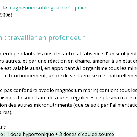
 le 
magnésium sublingual de Copmed
85996)
 : travailler en profondeur
nterdépendants les uns des autres. L'absence d'un seul peut
eurs autres, et par une réaction en chaîne, amener à un état d
se est valable aussi, en apportant à l'organisme tous les mi
bon fonctionnement, un cercle vertueux se met naturellemen
ne pas confondre avec le magnésium marin)
contient tous le
nisme a besoin. Faire des cures régulières de plasma marin 
ption des autres micronutriments (que ce soit par l'alimentati
ires).
 : 
ue : 1 dose hypertonique + 3 doses d'eau de source