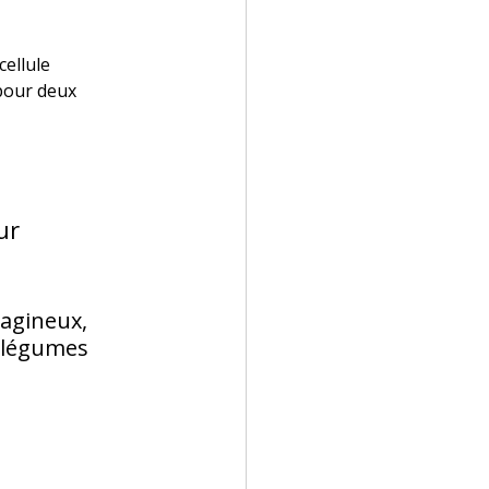
ellule 
pour deux 
ur 
éagineux, 
 légumes 