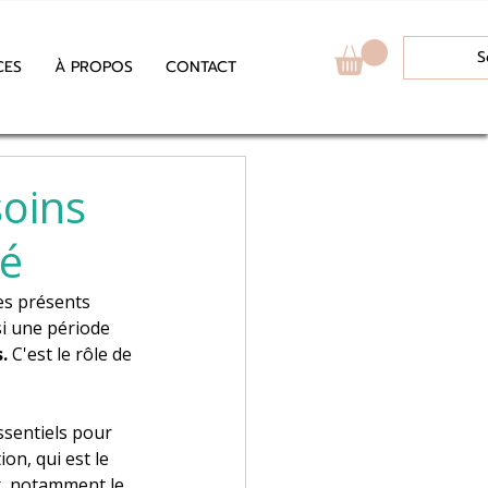
S
CES
À PROPOS
CONTACT
soins
té
mes présents 
si une période 
. 
C'est le rôle de 
ssentiels pour 
n, qui est le 
x, notamment le 