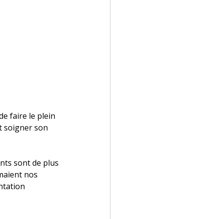
e faire le plein 
t soigner son 
nts sont de plus 
maient nos 
ntation 