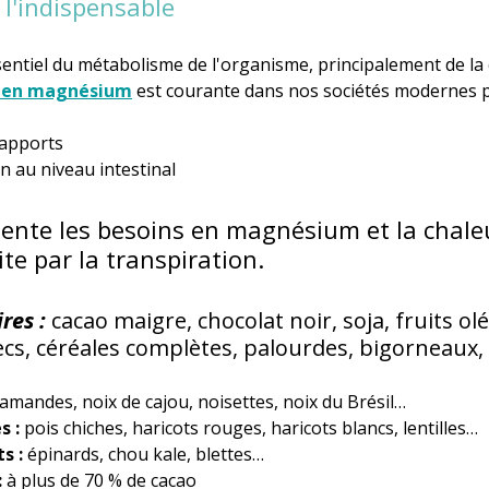
l'indispensable
sentiel du métabolisme de l'organisme, principalement de la c
e en magnésium
 est courante dans nos sociétés modernes 
 apports
 au niveau intestinal
ente les besoins en magnésium et la chale
ite par la transpiration. 
res : 
cacao maigre, chocolat noir, soja, fruits ol
ecs, céréales complètes, palourdes, bigorneaux,
amandes, noix de cajou, noisettes, noix du Brésil…
 : 
pois chiches, haricots rouges, haricots blancs, lentilles…
s : 
épinards, chou kale, blettes…
 
à plus de 70 % de cacao