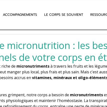
ACCOMPAGNEMENTS
LE CORPS SE SOUVIENT
RESSOUR
 micronutrition : les be
nels de votre corps en é
 riche de 
micronutriments
 à travers les fruits et les légu
eut manger plus local, plus frais et plus sain. Mais c'est aus
besoins accrus en 
vitamines, minéraux et oligo-éléments
res grimpent, notre corps a besoin de 
micronutriments
 e
s physiologiques et maintenir l'homéostasie. La transpiratio
e refroidissement du corps, entraîne une perte de minérau