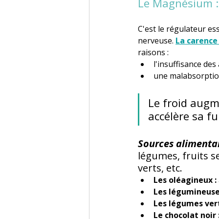
Le Magnésium : 
C'est le régulateur es
nerveuse. 
La carenc
raisons : 
l'insuffisance des
une malabsorption
Le froid augm
accélère sa fu
Sources alimentai
légumes, fruits s
verts, etc.
Les oléagineux : 
Les légumineuses
Les légumes vert
Le chocolat noir :