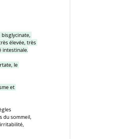
 bisglycinate
, 
très élevée, très 
 intestinale.
tate, le 
sme et 
ègles 
s du sommeil, 
ritabilité, 