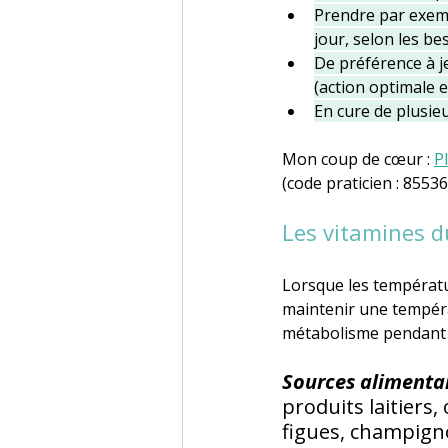
Prendre par exemp
jour, selon les be
De préférence à j
(action optimale e
En cure de plusieu
Mon coup de cœur : 
P
(
code praticien : 85536
Les vitamines d
Lorsque les températ
maintenir une tempéra
métabolisme pendant l
Sources alimentai
produits laitiers,
figues, champigno