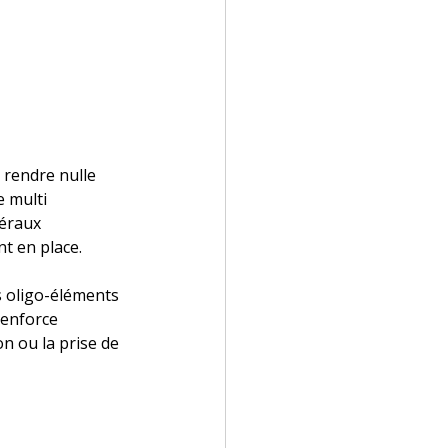
 rendre nulle 
e multi 
néraux 
t en place.
s oligo-éléments 
renforce 
on ou la prise de 