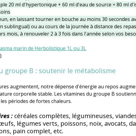
le 20 ml d'hypertonique + 60 ml d'eau de source = 80 ml d'i
soins
eun, en laissant tourner en bouche au moins 30 secondes av
n sublingual) ou au cours de la journée à distance des repas
rs mois, à renouveler 2 à 3 fois dans l'année selon vos beso
lasma marin de Herbolistique 1L ou 3L
)
u groupe B : soutenir le métabolisme
ures augmentent, notre dépense d'énergie au repos augmen
ture corporelle stable. Les vitamines du groupe B soutienn
es périodes de fortes chaleurs.
res : 
céréales complètes, légumineuses, viandes
 œufs, légumes verts, poissons, noix, avocats, da
ns, pain complet, etc.