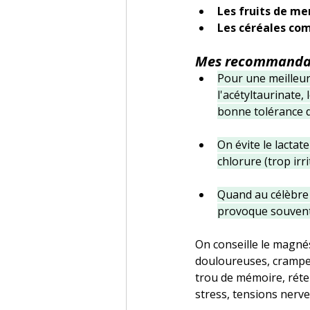
Les fruits de mer
Les céréales com
Mes recommandat
Pour une meilleur
l'acétyltaurinate, 
bonne tolérance di
On évite le lactat
chlorure (trop irr
Quand au célèbre 
provoque souvent
On conseille le magnés
douloureuses, crampes
trou de mémoire, rétent
stress, tensions nerveu