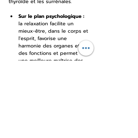
thyroïde et les surrénales.
Sur le plan psychologique : 
la relaxation facilite un 
mieux-être, dans le corps et 
l'esprit, favorise une 
harmonie des organes et 
des fonctions et permet 
une meilleure maîtrise des 
émotions.
Sur le plan spirituel : 
elle 
permet de reprendre 
confiance en soi, d'avoir 
une vision plus positive, de 
dézoomer la situation pour 
avoir plus de recul 
nécessaire, de se relier à 
ses ressentis, de donner du 